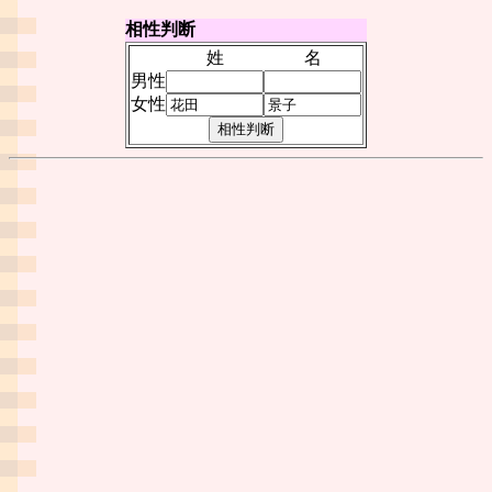
相性判断
姓
名
男性
女性