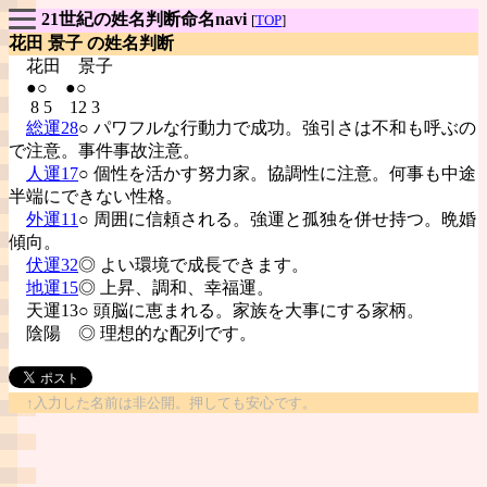
21世紀の姓名判断命名navi
[
TOP
]
花田 景子 の姓名判断
花田
景子
●○ ●○
8 5 12 3
総運28
○ パワフルな行動力で成功。強引さは不和も呼ぶの
で注意。事件事故注意。
人運17
○ 個性を活かす努力家。協調性に注意。何事も中途
半端にできない性格。
外運11
○ 周囲に信頼される。強運と孤独を併せ持つ。晩婚
傾向。
伏運32
◎ よい環境で成長できます。
地運15
◎ 上昇、調和、幸福運。
天運13○ 頭脳に恵まれる。家族を大事にする家柄。
陰陽
◎ 理想的な配列です。
↑入力した名前は非公開。押しても安心です。