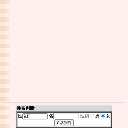
姓名判断
姓
名
性別
男
女