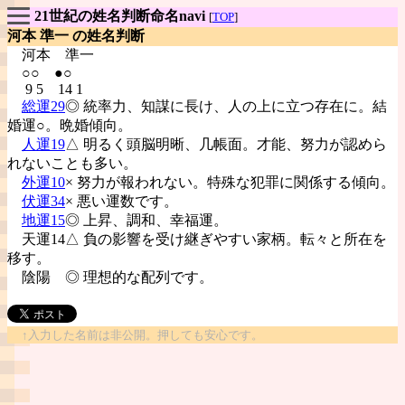
21世紀の姓名判断命名navi
[
TOP
]
河本 準一 の姓名判断
河本
準一
○○ ●○
9 5 14 1
総運29
◎ 統率力、知謀に長け、人の上に立つ存在に。結
婚運○。晩婚傾向。
人運19
△ 明るく頭脳明晰、几帳面。才能、努力が認めら
れないことも多い。
外運10
× 努力が報われない。特殊な犯罪に関係する傾向。
伏運34
× 悪い運数です。
地運15
◎ 上昇、調和、幸福運。
天運14△ 負の影響を受け継ぎやすい家柄。転々と所在を
移す。
陰陽
◎ 理想的な配列です。
↑入力した名前は非公開。押しても安心です。