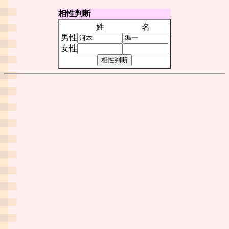
相性判断
姓
名
男性
女性