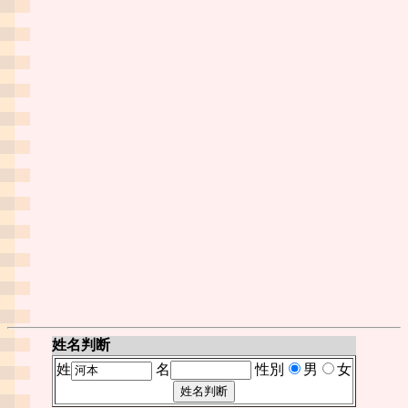
姓名判断
姓
名
性別
男
女