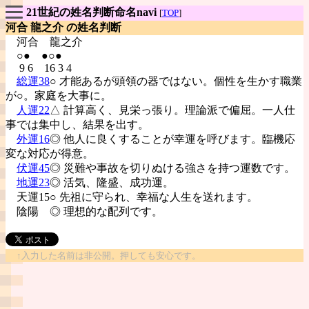
21世紀の姓名判断命名navi
[
TOP
]
河合 龍之介 の姓名判断
河合
龍之介
○● ●○●
9 6 16 3 4
総運38
○ 才能あるが頭領の器ではない。個性を生かす職業
が○。家庭を大事に。
人運22
△ 計算高く、見栄っ張り。理論派で偏屈。一人仕
事では集中し、結果を出す。
外運16
◎ 他人に良くすることが幸運を呼びます。臨機応
変な対応が得意。
伏運45
◎ 災難や事故を切りぬける強さを持つ運数です。
地運23
◎ 活気、隆盛、成功運。
天運15○ 先祖に守られ、幸福な人生を送れます。
陰陽
◎ 理想的な配列です。
↑入力した名前は非公開。押しても安心です。