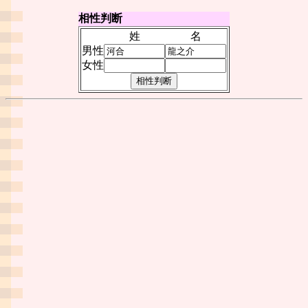
相性判断
姓
名
男性
女性