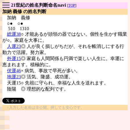
21世紀の姓名判断命名navi
[
TOP
]
加納 義修 の姓名判断
加納
義修
○● ○●
510 1310
総運38
○ 才能あるが頭領の器ではない。個性を生かす職業
が○。家庭を大事に。
人運23
◎ 人が良く損しがちだが、それを帳消しにする行
動力で活躍。努力家。
外運15
◎ 家庭も人間関係も円満で楽しい人生に。幸運に
恵まれます。積極的に。
伏運46
× 病気、事故で早死が多い。
地運23
◎ 活気、隆盛、成功運。
天運15○ 先祖に守られ、幸福な人生を送れます。
陰陽
◎ 理想的な配列です。
↑入力した名前は非公開。押しても安心です。