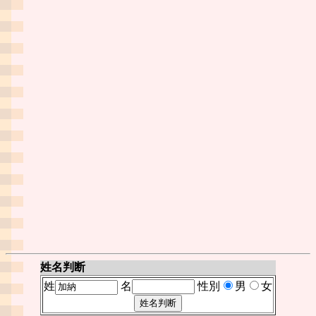
姓名判断
姓
名
性別
男
女