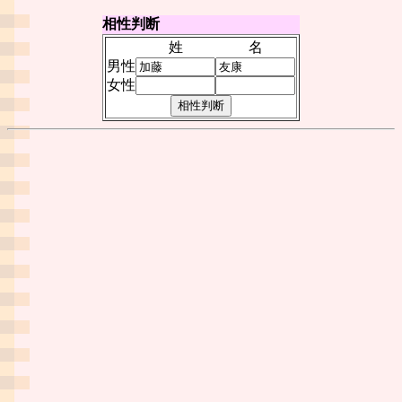
相性判断
姓
名
男性
女性