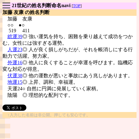
21世紀の姓名判断命名navi
[
TOP
]
加藤 友康 の姓名判断
加藤
友康
○○ ●○
519 411
総運39
◎ 強い運気を持ち、困難を乗り越えて成功をつか
む。女性には強すぎる運勢。
人運23
◎ 人が良く損しがちだが、それを帳消しにする行
動力で活躍。努力家。
外運16
◎ 他人に良くすることが幸運を呼びます。臨機応
変な対応が得意。
伏運38
◎ 他の運数が悪いと事故にあう兆しがあります。
地運15
◎ 上昇、調和、幸福運。
天運24○ 自然に円満に発展していく家柄。
陰陽
◎ 理想的な配列です。
↑入力した名前は非公開。押しても安心です。