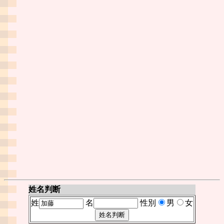
姓名判断
姓
名
性別
男
女