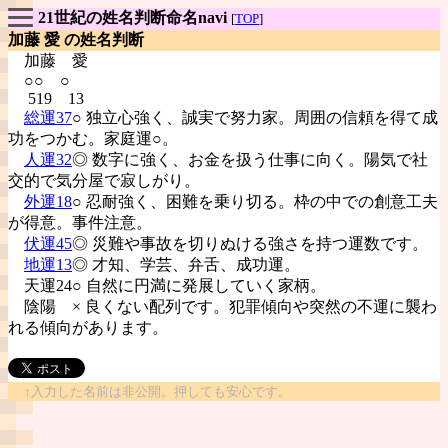
21世紀の姓名判断命名navi
[
TOP
]
加藤 愛 の姓名判断
加藤
愛
○○ ○
519 13
総運37
○ 独立心強く、誠実で努力家。周囲の信頼を得て成
功をつかむ。家庭運○。
人運32
◎ 数字に強く、お金を扱う仕事に向く。陽気で社
交的で気分屋で寂しがり。
外運18
○ 忍耐強く、困難を乗り切る。枠の中での創意工夫
が得意。事件注意。
伏運45
◎ 災難や事故を切りぬける強さを持つ運数です。
地運13
◎ 才知、学芸、弁舌、成功運。
天運24○ 自然に円満に発展していく家柄。
陰陽
× 良くない配列です。犯罪傾向や突然の不運に襲わ
れる傾向があります。
↑入力した名前は非公開。押しても安心です。