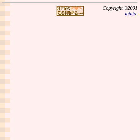
Copyright ©2001
tatuta
.