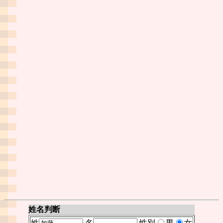
姓名判断
姓
名
性別
男
女