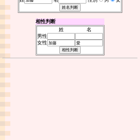
相性判断
姓
名
男性
女性