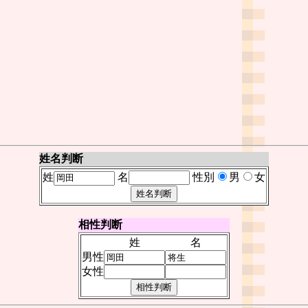
姓名判断
姓
名
性別
男
女
相性判断
姓
名
男性
女性