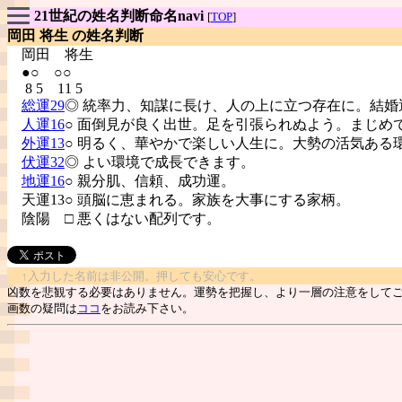
21世紀の姓名判断命名navi
[
TOP
]
岡田 将生 の姓名判断
岡田
将生
●○ ○○
8 5 11 5
総運29
◎ 統率力、知謀に長け、人の上に立つ存在に。結婚
人運16
○ 面倒見が良く出世。足を引張られぬよう。まじめ
外運13
○ 明るく、華やかで楽しい人生に。大勢の活気ある
伏運32
◎ よい環境で成長できます。
地運16
○ 親分肌、信頼、成功運。
天運13○ 頭脳に恵まれる。家族を大事にする家柄。
陰陽
□ 悪くはない配列です。
↑入力した名前は非公開。押しても安心です。
凶数を悲観する必要はありません。運勢を把握し、より一層の注意をして
画数の疑問は
ココ
をお読み下さい。