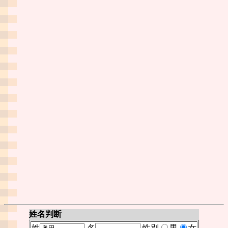
姓名判断
姓
名
性別
男
女