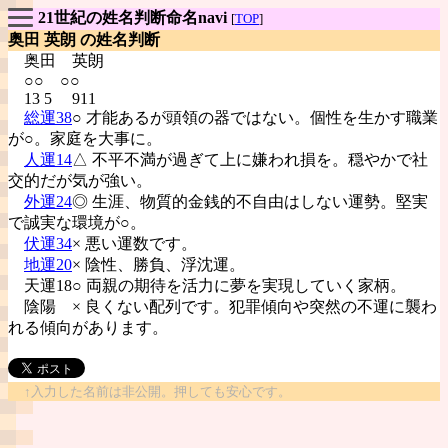
21世紀の姓名判断命名navi
[
TOP
]
奥田 英朗 の姓名判断
奥田
英朗
○○ ○○
13 5 911
総運38
○ 才能あるが頭領の器ではない。個性を生かす職業
が○。家庭を大事に。
人運14
△ 不平不満が過ぎて上に嫌われ損を。穏やかで社
交的だが気が強い。
外運24
◎ 生涯、物質的金銭的不自由はしない運勢。堅実
で誠実な環境が○。
伏運34
× 悪い運数です。
地運20
× 陰性、勝負、浮沈運。
天運18○ 両親の期待を活力に夢を実現していく家柄。
陰陽
× 良くない配列です。犯罪傾向や突然の不運に襲わ
れる傾向があります。
↑入力した名前は非公開。押しても安心です。