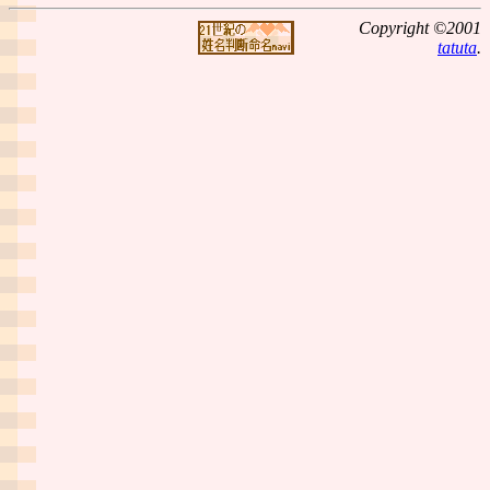
Copyright ©2001
tatuta
.