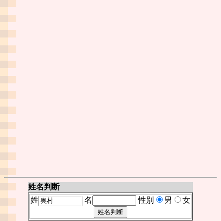
姓名判断
姓
名
性別
男
女