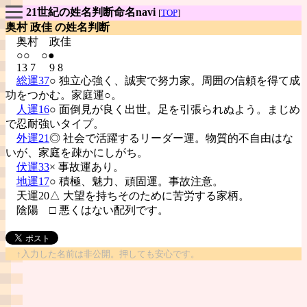
21世紀の姓名判断命名navi
[
TOP
]
奥村 政佳 の姓名判断
奥村
政佳
○○ ○●
13 7 9 8
総運37
○ 独立心強く、誠実で努力家。周囲の信頼を得て成
功をつかむ。家庭運○。
人運16
○ 面倒見が良く出世。足を引張られぬよう。まじめ
で忍耐強いタイプ。
外運21
◎ 社会で活躍するリーダー運。物質的不自由はな
いが、家庭を疎かにしがち。
伏運33
× 事故運あり。
地運17
○ 積極、魅力、頑固運。事故注意。
天運20△ 大望を持ちそのために苦労する家柄。
陰陽
□ 悪くはない配列です。
↑入力した名前は非公開。押しても安心です。