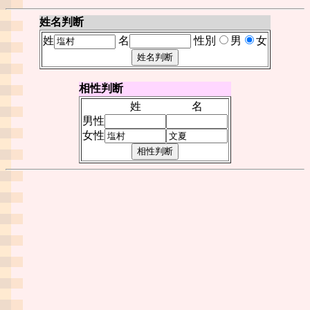
姓名判断
姓
名
性別
男
女
相性判断
姓
名
男性
女性