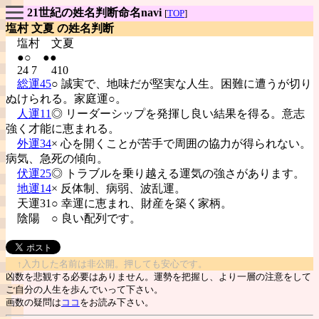
21世紀の姓名判断命名navi
[
TOP
]
塩村 文夏 の姓名判断
塩村
文夏
●○ ●●
24 7 410
総運45
○ 誠実で、地味だが堅実な人生。困難に遭うが切り
ぬけられる。家庭運○。
人運11
◎ リーダーシップを発揮し良い結果を得る。意志
強く才能に恵まれる。
外運34
× 心を開くことが苦手で周囲の協力が得られない。
病気、急死の傾向。
伏運25
◎ トラブルを乗り越える運気の強さがあります。
地運14
× 反体制、病弱、波乱運。
天運31○ 幸運に恵まれ、財産を築く家柄。
陰陽
○ 良い配列です。
↑入力した名前は非公開。押しても安心です。
凶数を悲観する必要はありません。運勢を把握し、より一層の注意をして
ご自分の人生を歩んでいって下さい。
画数の疑問は
ココ
をお読み下さい。