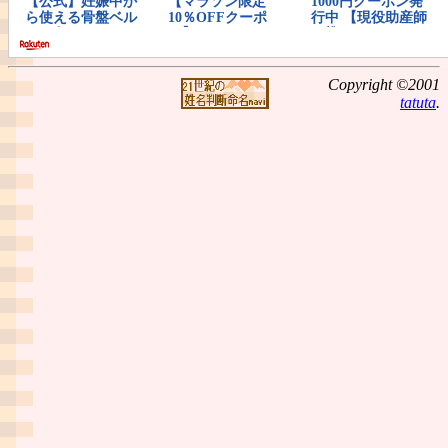
Copyright ©2001
tatuta
.