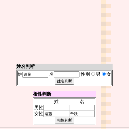
姓名判断
姓
名
性別
男
女
相性判断
姓
名
男性
女性