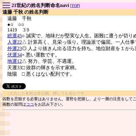
21世紀の姓名判断命名navi
[
TOP
]
遠藤 千秋 の姓名判断
遠藤
千秋
●○ ○○
1419 3 9
総運45
○ 誠実で、地味だが堅実な人生。困難に遭うが切り
人運22
△ 計算高く、見栄っ張り。理論派で偏屈。一人仕事
外運23
◎ 人より抜きん出る活力を持ち、地位財産を１から
伏運34
× 悪い運数です。
地運12
△ 努力、学芸、不遇運。
天運33□ 抜群の輝きを示す家柄。
陰陽
□ 悪くはない配列です。
↑入力した名前は非公開。押しても安心です。
凶数を悲観する必要はありません。運勢を把握し、より一層の注意をして
画数の疑問は
ココ
をお読み下さい。