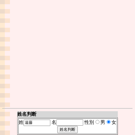
姓名判断
姓
名
性別
男
女