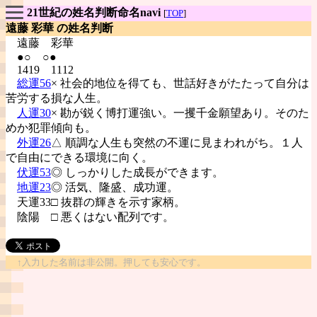
21世紀の姓名判断命名navi
[
TOP
]
遠藤 彩華 の姓名判断
遠藤
彩華
●○ ○●
1419 1112
総運56
× 社会的地位を得ても、世話好きがたたって自分は
苦労する損な人生。
人運30
× 勘が鋭く博打運強い。一攫千金願望あり。そのた
めか犯罪傾向も。
外運26
△ 順調な人生も突然の不運に見まわれがち。１人
で自由にできる環境に向く。
伏運53
◎ しっかりした成長ができます。
地運23
◎ 活気、隆盛、成功運。
天運33□ 抜群の輝きを示す家柄。
陰陽
□ 悪くはない配列です。
↑入力した名前は非公開。押しても安心です。