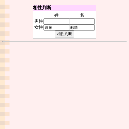
相性判断
姓
名
男性
女性