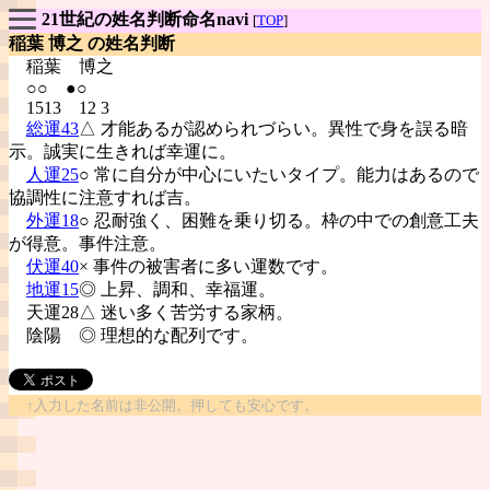
21世紀の姓名判断命名navi
[
TOP
]
稲葉 博之 の姓名判断
稲葉
博之
○○ ●○
1513 12 3
総運43
△ 才能あるが認められづらい。異性で身を誤る暗
示。誠実に生きれば幸運に。
人運25
○ 常に自分が中心にいたいタイプ。能力はあるので
協調性に注意すれば吉。
外運18
○ 忍耐強く、困難を乗り切る。枠の中での創意工夫
が得意。事件注意。
伏運40
× 事件の被害者に多い運数です。
地運15
◎ 上昇、調和、幸福運。
天運28△ 迷い多く苦労する家柄。
陰陽
◎ 理想的な配列です。
↑入力した名前は非公開。押しても安心です。