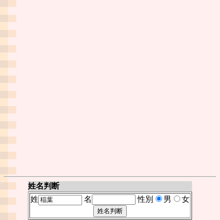
姓名判断
姓
名
性別
男
女