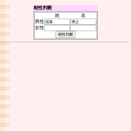
相性判断
姓
名
男性
女性