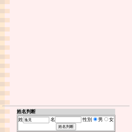
姓名判断
姓
名
性別
男
女