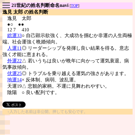
21世紀の姓名判断命名navi
[
TOP
]
逸見 太郎 の姓名判断
逸見
太郎
●○ ●●
12 7 410
総運33
○ 自己顕示欲強く、大成功を掴むか非運の人生両極
端。社会運強く晩婚傾向。
人運11
◎ リーダーシップを発揮し良い結果を得る。意志
強く才能に恵まれる。
外運22
△ 若いうちは良いが晩年に向かって運気衰退。病
気事故傾向。
伏運25
◎ トラブルを乗り越える運気の強さがあります。
地運14
× 反体制、病弱、波乱運。
天運19△ 悲観的家柄。不運に見舞われやすい。
陰陽
○ 良い配列です。
↑入力した名前は非公開。押しても安心です。