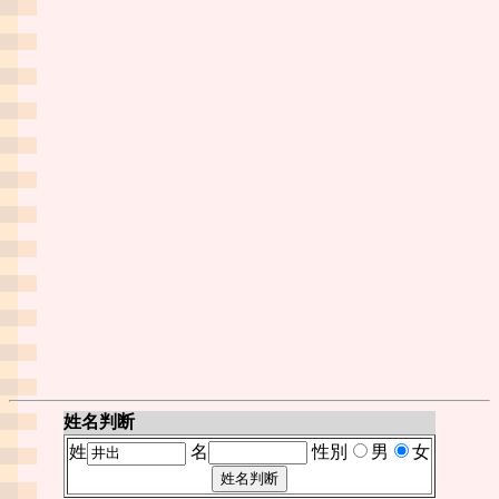
姓名判断
姓
名
性別
男
女