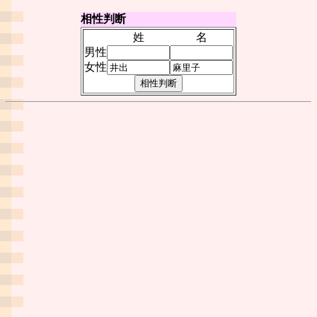
相性判断
姓
名
男性
女性