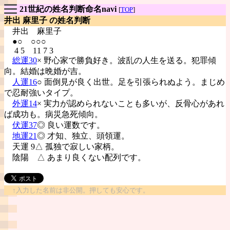
21世紀の姓名判断命名navi
[
TOP
]
井出 麻里子 の姓名判断
井出
麻里子
●○ ○○○
4 5 11 7 3
総運30
× 野心家で勝負好き。波乱の人生を送る。犯罪傾
向。結婚は晩婚が吉。
人運16
○ 面倒見が良く出世。足を引張られぬよう。まじめ
で忍耐強いタイプ。
外運14
× 実力が認められないことも多いが、反骨心があれ
ば成功も。病災急死傾向。
伏運37
◎ 良い運数です。
地運21
◎ 才知、独立、頭領運。
天運 9△ 孤独で寂しい家柄。
陰陽
△ あまり良くない配列です。
↑入力した名前は非公開。押しても安心です。