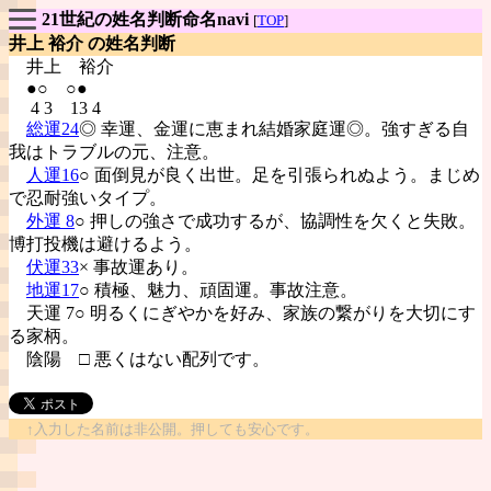
21世紀の姓名判断命名navi
[
TOP
]
井上 裕介 の姓名判断
井上
裕介
●○ ○●
4 3 13 4
総運24
◎ 幸運、金運に恵まれ結婚家庭運◎。強すぎる自
我はトラブルの元、注意。
人運16
○ 面倒見が良く出世。足を引張られぬよう。まじめ
で忍耐強いタイプ。
外運 8
○ 押しの強さで成功するが、協調性を欠くと失敗。
博打投機は避けるよう。
伏運33
× 事故運あり。
地運17
○ 積極、魅力、頑固運。事故注意。
天運 7○ 明るくにぎやかを好み、家族の繋がりを大切にす
る家柄。
陰陽
□ 悪くはない配列です。
↑入力した名前は非公開。押しても安心です。