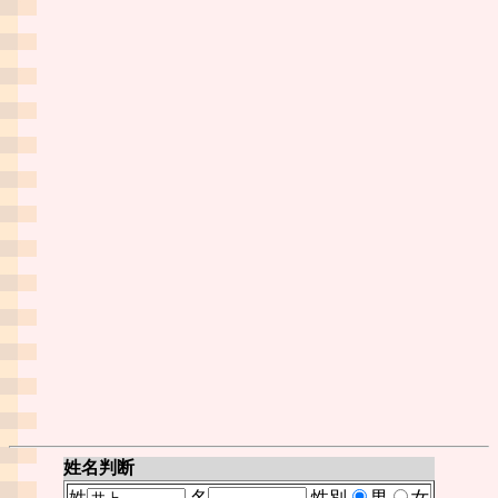
姓名判断
姓
名
性別
男
女