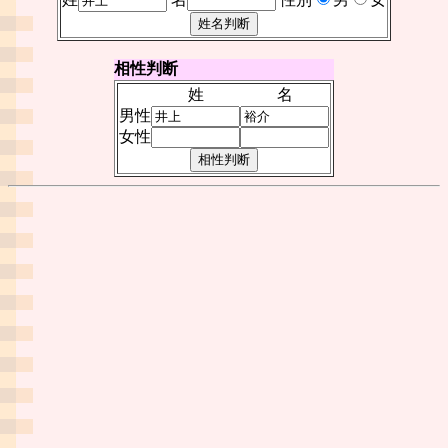
相性判断
姓
名
男性
女性