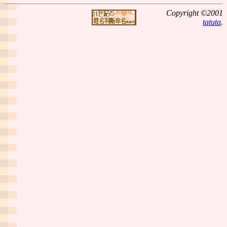
Copyright ©2001
tatuta
.