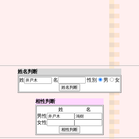
姓名判断
姓
名
性別
男
女
相性判断
姓
名
男性
女性