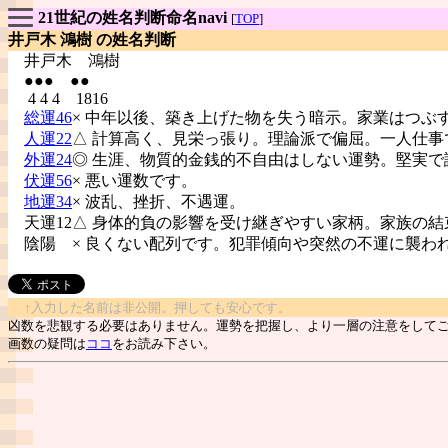
21世紀の姓名判断命名navi
[
TOP
]
井戸木 鴻樹 の姓名判断
井戸木
鴻樹
●●● ●●
4 4 4 1816
総運46
× 中年以後、築き上げた物を失う暗示。家業はつぶ
人運22
△ 計算高く、見栄っ張り。理論派で偏屈。一人仕事
外運24
◎ 生涯、物質的金銭的不自由はしない運勢。堅実で
伏運56
× 悪い運数です。
地運34
× 波乱、挫折、不遇運。
天運12△ 身体的負の影響を受け継ぎやすい家柄。家族の結
陰陽
× 良くない配列です。犯罪傾向や突然の不運に襲わ
↑入力した名前は非公開。押しても安心です。
凶数を悲観する必要はありません。運勢を把握し、より一層の注意をして
画数の疑問は
ココ
をお読み下さい。