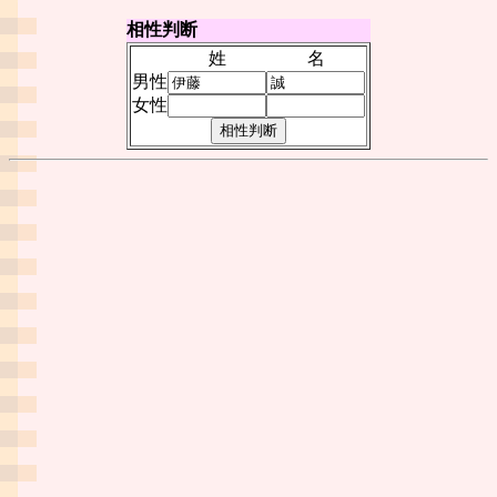
相性判断
姓
名
男性
女性