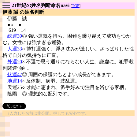
21世紀の姓名判断命名navi
[
TOP
]
伊藤 誠 の姓名判断
伊藤
誠
●○ ●
619 14
総運39
◎ 強い運気を持ち、困難を乗り越えて成功をつか
む。女性には強すぎる運勢。
人運33
○ 博打運強く、浮き沈みが激しい。さっぱりした性
格で自分の気持ちに正直。
外運20
× 不運で思う通りにならない人生。謙虚に。犯罪裁
判関連傾向。
伏運47
◎ 周囲の保護のもとよい成長ができます。
地運14
× 反体制、病弱、波乱運。
天運25○ 才能に恵まれ、派手好みで注目を浴びる家柄。
陰陽
◎ 理想的な配列です。
↑入力した名前は非公開。押しても安心です。