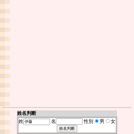
姓名判断
姓
名
性別
男
女