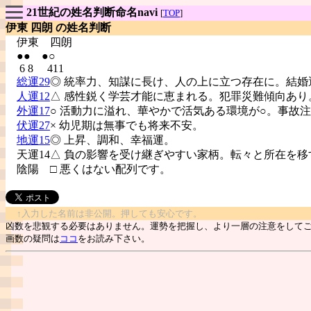
21世紀の姓名判断命名navi
[
TOP
]
伊東 四朗 の姓名判断
伊東
四朗
●● ●○
6 8 411
総運29
◎ 統率力、知謀に長け、人の上に立つ存在に。結婚
人運12
△ 感性鋭く学芸才能に恵まれる。犯罪災難傾向あり
外運17
○ 活動力に溢れ、華やかで活気ある環境が○。事故
伏運27
× 幼児期は無事でも将来不安。
地運15
◎ 上昇、調和、幸福運。
天運14△ 負の影響を受け継ぎやすい家柄。転々と所在を移
陰陽
□ 悪くはない配列です。
↑入力した名前は非公開。押しても安心です。
凶数を悲観する必要はありません。運勢を把握し、より一層の注意をして
画数の疑問は
ココ
をお読み下さい。