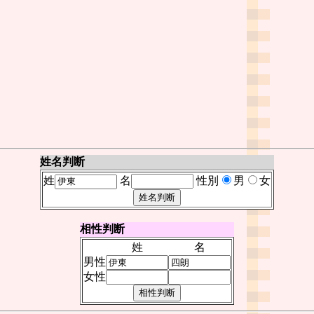
姓名判断
姓
名
性別
男
女
相性判断
姓
名
男性
女性