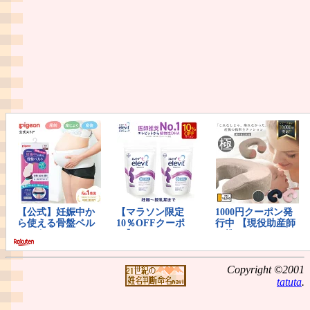
Copyright ©2001
tatuta
.