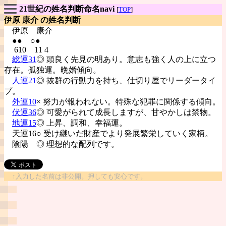
21世紀の姓名判断命名navi
[
TOP
]
伊原 康介 の姓名判断
伊原
康介
●● ○●
610 11 4
総運31
◎ 頭良く先見の明あり。意志も強く人の上に立つ
存在。孤独運。晩婚傾向。
人運21
◎ 抜群の行動力を持ち、仕切り屋でリーダータイ
プ。
外運10
× 努力が報われない。特殊な犯罪に関係する傾向。
伏運36
◎ 可愛がられて成長しますが、甘やかしは禁物。
地運15
◎ 上昇、調和、幸福運。
天運16○ 受け継いだ財産でより発展繁栄していく家柄。
陰陽
◎ 理想的な配列です。
↑入力した名前は非公開。押しても安心です。