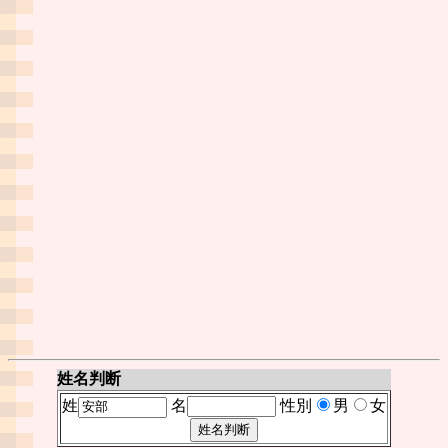
姓名判断
姓
名
性別
男
女