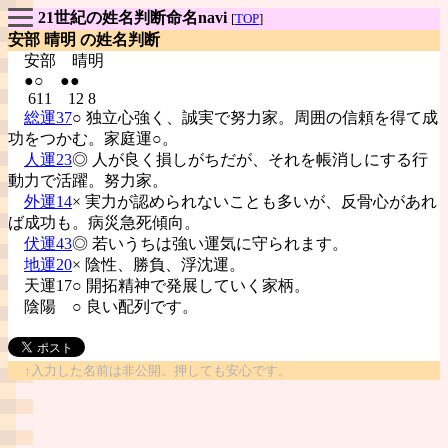
21世紀の姓名判断命名navi
[
TOP
]
安部 晴明 の姓名判断
安部
晴明
●○ ●●
611 12 8
総運37
○ 独立心強く、誠実で努力家。周囲の信頼を得て成
功をつかむ。家庭運○。
人運23
◎ 人が良く損しがちだが、それを帳消しにする行
動力で活躍。努力家。
外運14
× 実力が認められないことも多いが、反骨心があれ
ば成功も。病災急死傾向。
伏運43
◎ 若いうちは強い運気に守られます。
地運20
× 陰性、勝負、浮沈運。
天運17○ 開拓精神で発展していく家柄。
陰陽
○ 良い配列です。
↑入力した名前は非公開。押しても安心です。