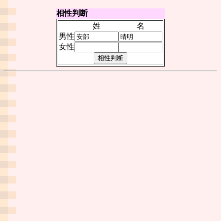
相性判断
姓
名
男性
女性