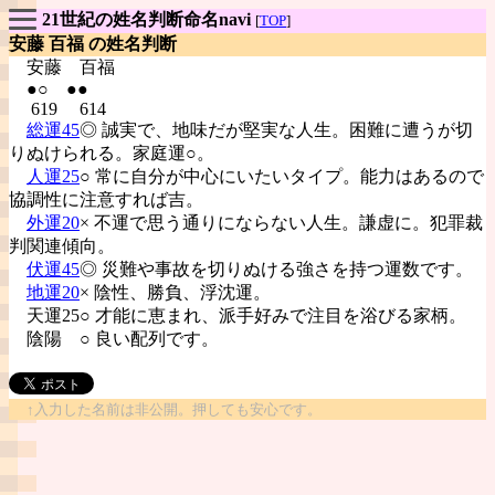
21世紀の姓名判断命名navi
[
TOP
]
安藤 百福 の姓名判断
安藤
百福
●○ ●●
619 614
総運45
◎ 誠実で、地味だが堅実な人生。困難に遭うが切
りぬけられる。家庭運○。
人運25
○ 常に自分が中心にいたいタイプ。能力はあるので
協調性に注意すれば吉。
外運20
× 不運で思う通りにならない人生。謙虚に。犯罪裁
判関連傾向。
伏運45
◎ 災難や事故を切りぬける強さを持つ運数です。
地運20
× 陰性、勝負、浮沈運。
天運25○ 才能に恵まれ、派手好みで注目を浴びる家柄。
陰陽
○ 良い配列です。
↑入力した名前は非公開。押しても安心です。