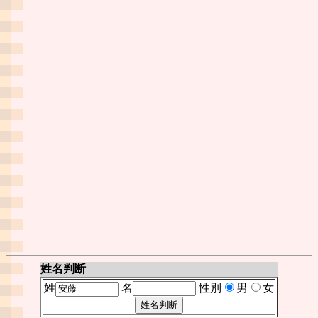
姓名判断
姓
名
性別
男
女