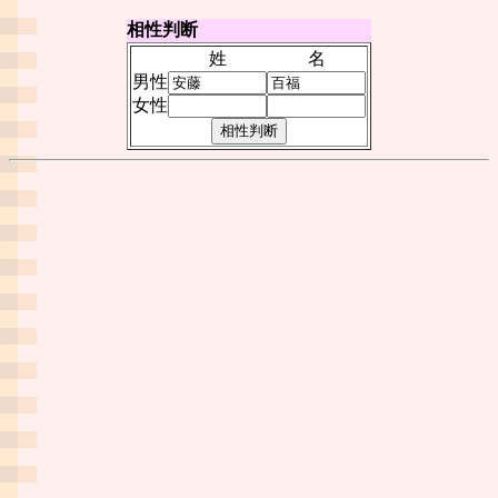
相性判断
姓
名
男性
女性