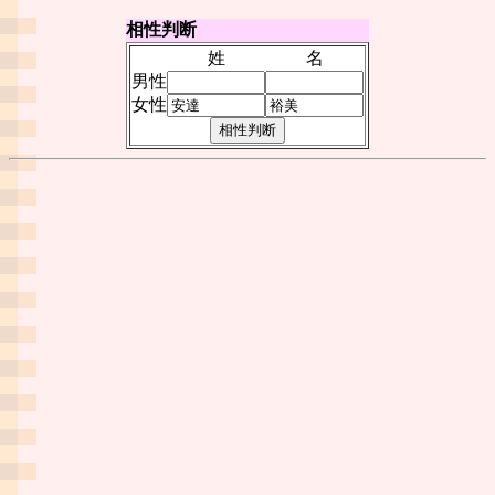
相性判断
姓
名
男性
女性