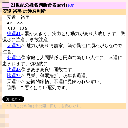
21世紀の姓名判断命名navi
[
TOP
]
安達 裕美 の姓名判断
安達
裕美
●○ ○○
613 13 9
総運41
○ 器が大きく、実力と行動力があり大成します。傲
慢さに注意。事故注意。
人運26
△ 魅力があり情熱家。酒や異性に溺れがちなので
注意。
外運15
◎ 家庭も人間関係も円満で楽しい人生に。幸運に
恵まれます。積極的に。
伏運48
◎ まあまあ良い運数です。
地運22
△ 見栄、薄弱挫折、晩年衰退運。
天運19△ 悲観的家柄。不運に見舞われやすい。
陰陽
□ 悪くはない配列です。
↑入力した名前は非公開。押しても安心です。