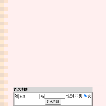
姓名判断
姓
名
性別
男
女