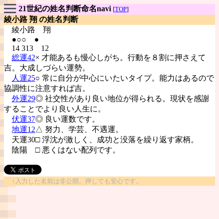
21世紀の姓名判断命名navi
[
TOP
]
綾小路 翔 の姓名判断
綾小路
翔
●○○ ●
14 313 12
総運42
× 才能あるも慢心しがち。行動を８割に押さえて
吉。大成しづらい運勢。
人運25
○ 常に自分が中心にいたいタイプ。能力はあるので
協調性に注意すれば吉。
外運29
◎ 社交性があり良い地位が得られる。現状を感謝
することでより良い人生に。
伏運37
◎ 良い運数です。
地運12
△ 努力、学芸、不遇運。
天運30□ 浮沈が激しく、成功と没落を繰り返す家柄。
陰陽
□ 悪くはない配列です。
↑入力した名前は非公開。押しても安心です。