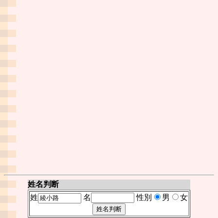
姓名判断
姓
名
性別
男
女