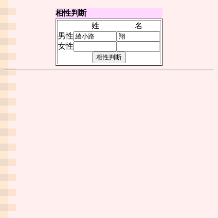
相性判断
姓
名
男性
女性