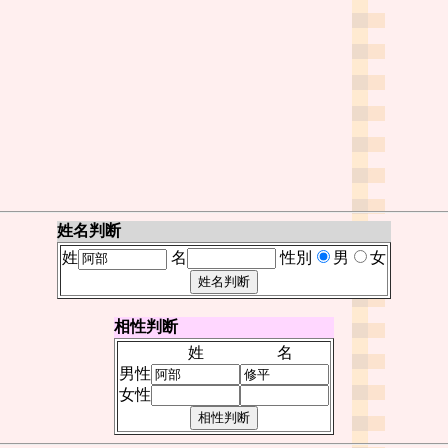
姓名判断
姓
名
性別
男
女
相性判断
姓
名
男性
女性