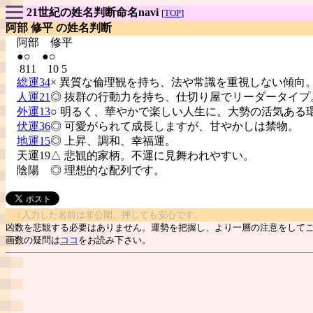
21世紀の姓名判断命名navi
[
TOP
]
阿部 修平 の姓名判断
阿部
修平
●○ ●○
811 10 5
総運34
× 異質な倫理観を持ち、法や常識を重視しない傾向
人運21
◎ 抜群の行動力を持ち、仕切り屋でリーダータイプ
外運13
○ 明るく、華やかで楽しい人生に。大勢の活気ある
伏運36
◎ 可愛がられて成長しますが、甘やかしは禁物。
地運15
◎ 上昇、調和、幸福運。
天運19△ 悲観的家柄。不運に見舞われやすい。
陰陽
◎ 理想的な配列です。
↑入力した名前は非公開。押しても安心です。
凶数を悲観する必要はありません。運勢を把握し、より一層の注意をして
画数の疑問は
ココ
をお読み下さい。