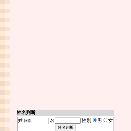
姓名判断
姓
名
性別
男
女