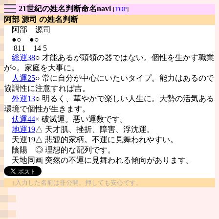
21世紀の姓名判断命名navi
[
TOP
]
阿部 源司 の姓名判断
阿部
源司
●○ ●○
811 14 5
総運38
○ 才能あるが頭領の器ではない。個性を生かす職業
が○。家庭を大事に。
人運25
○ 常に自分が中心にいたいタイプ。能力はあるので
協調性に注意すれば吉。
外運13
○ 明るく、華やかで楽しい人生に。大勢の活気ある
環境で個性が生きます。
伏運44
× 破滅運。悪い運数です。
地運19
△ 天才肌、挫折、障害、浮沈運。
天運19△ 悲観的家柄。不運に見舞われやすい。
陰陽
◎ 理想的な配列です。
天地同画 突然の不運に見舞われる傾向があります。
↑入力した名前は非公開。押しても安心です。