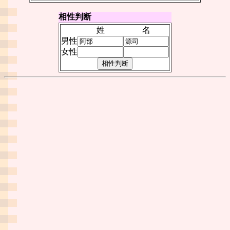
相性判断
姓
名
男性
女性