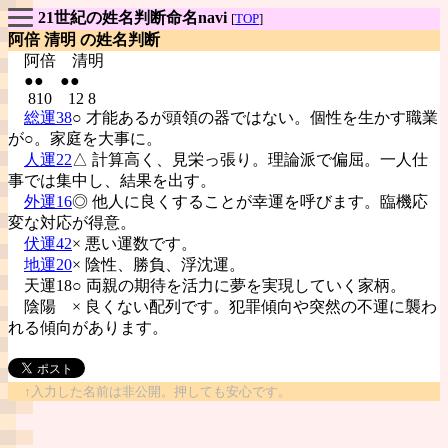
21世紀の姓名判断命名navi
[
TOP
]
阿倍 清明 の姓名判断
阿倍
清明
●● ●●
810 12 8
総運38
○ 才能あるが頭領の器ではない。個性を生かす職業
が○。家庭を大事に。
人運22
△ 計算高く、見栄っ張り。理論派で偏屈。一人仕
事では集中し、結果を出す。
外運16
◎ 他人に良くすることが幸運を呼びます。臨機応
変な対応が得意。
伏運42
× 悪い運数です。
地運20
× 陰性、勝負、浮沈運。
天運18○ 両親の期待を活力に夢を実現していく家柄。
陰陽
× 良くない配列です。犯罪傾向や突然の不運に襲わ
れる傾向があります。
↑入力した名前は非公開。押しても安心です。