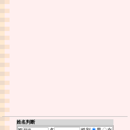
姓名判断
姓
名
性別
男
女