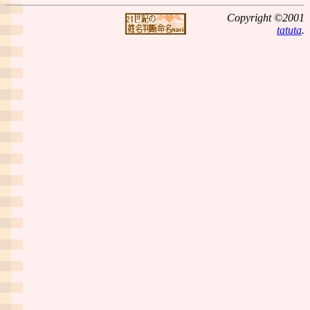
Copyright ©2001
tatuta
.