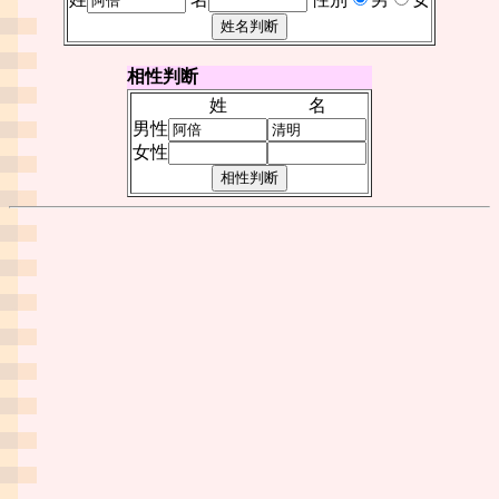
相性判断
姓
名
男性
女性