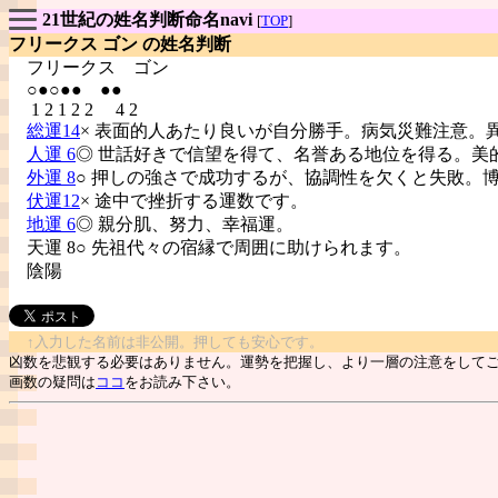
21世紀の姓名判断命名navi
[
TOP
]
フリークス ゴン の姓名判断
フリークス
ゴン
○●○●● ●●
1 2 1 2 2 4 2
総運14
× 表面的人あたり良いが自分勝手。病気災難注意。
人運 6
◎ 世話好きで信望を得て、名誉ある地位を得る。美
外運 8
○ 押しの強さで成功するが、協調性を欠くと失敗。
伏運12
× 途中で挫折する運数です。
地運 6
◎ 親分肌、努力、幸福運。
天運 8○ 先祖代々の宿縁で周囲に助けられます。
陰陽
↑入力した名前は非公開。押しても安心です。
凶数を悲観する必要はありません。運勢を把握し、より一層の注意をして
画数の疑問は
ココ
をお読み下さい。