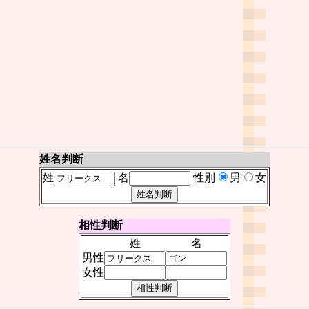
姓名判断
姓
名
性別
男
女
相性判断
姓
名
男性
女性