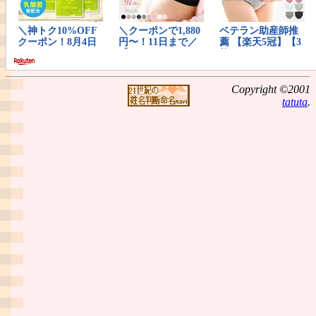
Copyright ©2001
tatuta
.