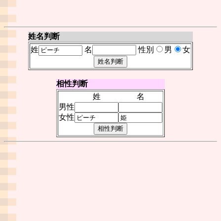
姓名判断
姓
名
性別
男
女
相性判断
姓
名
男性
女性