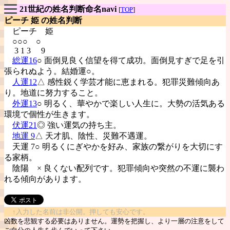
21世紀の姓名判断命名navi
[
TOP
]
ピーチ 姫 の姓名判断
ピーチ
姫
○○○ ○
3 1 3 9
総運16
○ 面倒見良く信望を得て成功。面倒見すぎで足を引
張られぬよう。結婚運○。
人運12
△ 感性鋭く学芸才能に恵まれる。犯罪災難傾向あ
り。地道に努力すること。
外運13
○ 明るく、華やかで楽しい人生に。大勢の活気ある
環境で個性が生きます。
伏運21
◎ 強い運気の持ち主。
地運 9
△ 天才肌、陰性、災難不遇運。
天運 7○ 明るくにぎやかを好み、家族の繋がりを大切にす
る家柄。
陰陽
× 良くない配列です。犯罪傾向や突然の不運に襲わ
れる傾向があります。
↑入力した名前は非公開。押しても安心です。
凶数を悲観する必要はありません。運勢を把握し、より一層の注意をして