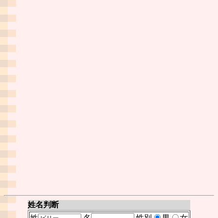
姓名判断
姓
名
性別
男
女