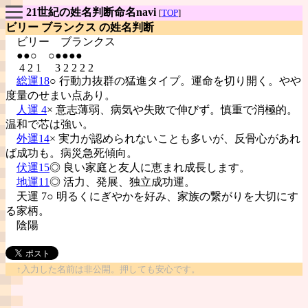
21世紀の姓名判断命名navi
[
TOP
]
ビリー ブランクス の姓名判断
ビリー
ブランクス
●●○ ○●●●●
4 2 1 3 2 2 2 2
総運18
○ 行動力抜群の猛進タイプ。運命を切り開く。やや
度量のせまい点あり。
人運 4
× 意志薄弱、病気や失敗で伸びず。慎重で消極的。
温和で芯は強い。
外運14
× 実力が認められないことも多いが、反骨心があれ
ば成功も。病災急死傾向。
伏運15
◎ 良い家庭と友人に恵まれ成長します。
地運11
◎ 活力、発展、独立成功運。
天運 7○ 明るくにぎやかを好み、家族の繋がりを大切にす
る家柄。
陰陽
↑入力した名前は非公開。押しても安心です。