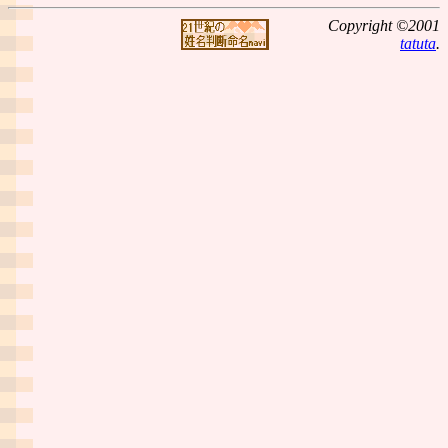
Copyright ©2001
tatuta
.