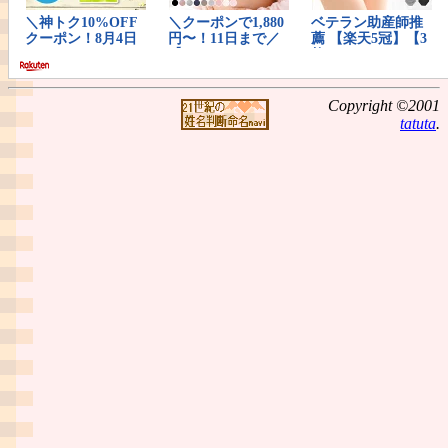
Copyright ©2001
tatuta
.