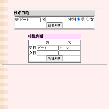
姓名判断
姓
名
性別
男
女
相性判断
姓
名
男性
女性