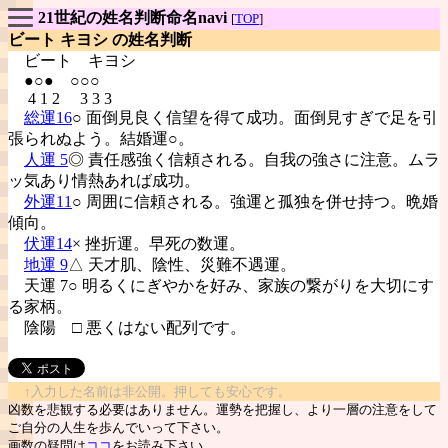
21世紀の姓名判断命名navi
[
TOP
]
ビート キヨシ の姓名判断
ビート
キヨシ
●○● ○○○
4 1 2 3 3 3
総運16
○ 面倒見良く信望を得て成功。面倒見すぎで足を引
張られぬよう。結婚運○。
人運 5
◎ 責任感強く信頼される。自我の強さに注意。ムラ
ッ気あり情熱あれば成功。
外運11
○ 周囲に信頼される。強運と孤独を併せ持つ。晩婚
傾向。
伏運14
× 挫折運。早死の数運。
地運 9
△ 天才肌、陰性、災難不遇運。
天運 7○ 明るくにぎやかを好み、家族の繋がりを大切にす
る家柄。
陰陽
□ 悪くはない配列です。
↑入力した名前は非公開。押しても安心です。
凶数を悲観する必要はありません。運勢を把握し、より一層の注意をして
ご自分の人生を歩んでいって下さい。
画数の疑問は
ココ
をお読み下さい。