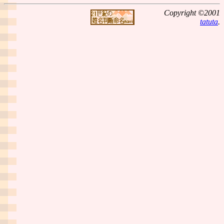
Copyright ©2001
tatuta
.