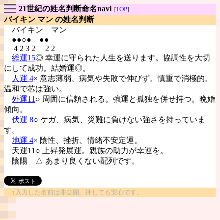
21世紀の姓名判断命名navi
[
TOP
]
バイキン マン の姓名判断
バイキン
マン
●●○● ●●
4 2 3 2 2 2
総運15
◎ 幸運に守られた人生を送ります。協調性を大切
にして成功。結婚運◎。
人運 4
× 意志薄弱、病気や失敗で伸びず。慎重で消極的。
温和で芯は強い。
外運11
○ 周囲に信頼される。強運と孤独を併せ持つ。晩婚
傾向。
伏運 8
○ ケガ、病気、災難に負けない強さを持っていま
す。
地運 4
× 陰性、挫折、情緒不安定運。
天運11○ 上昇発展運。親族の助力が幸運を。
陰陽
△ あまり良くない配列です。
↑入力した名前は非公開。押しても安心です。