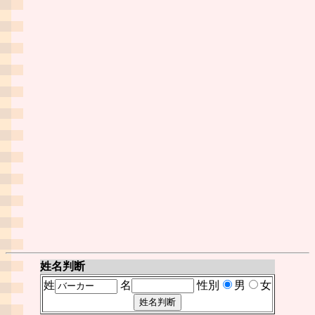
姓名判断
姓
名
性別
男
女