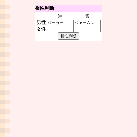
相性判断
姓
名
男性
女性