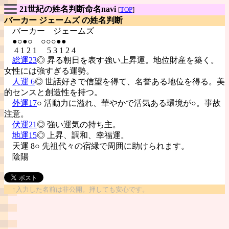
21世紀の姓名判断命名navi
[
TOP
]
バーカー ジェームズ の姓名判断
バーカー
ジェームズ
●○●○ ○○○●●
4 1 2 1 5 3 1 2 4
総運23
◎ 昇る朝日を表す強い上昇運。地位財産を築く。
女性には強すぎる運勢。
人運 6
◎ 世話好きで信望を得て、名誉ある地位を得る。美
的センスと創造性を持つ。
外運17
○ 活動力に溢れ、華やかで活気ある環境が○。事故
注意。
伏運21
◎ 強い運気の持ち主。
地運15
◎ 上昇、調和、幸福運。
天運 8○ 先祖代々の宿縁で周囲に助けられます。
陰陽
↑入力した名前は非公開。押しても安心です。