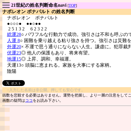
21世紀の姓名判断命名navi
[
TOP
]
ナポレオン ボナパルト の姓名判断
ナポレオン
ボナパルト
●○○○● ●●○●●
2 5 1 3 2 6 2 3 2 2
総運28
○ パワフルな行動力で成功。強引さは不和も呼ぶの
人運 8
○ 困難を乗り越える粘り強さを持つ。強引さは災難
外運20
× 不運で思う通りにならない人生。謙虚に。犯罪裁
伏運23
◎ 他人の保護もあり、将来有望。
地運15
◎ 上昇、調和、幸福運。
天運13○ 頭脳に恵まれる。家族を大事にする家柄。
陰陽
↑入力した名前は非公開。押しても安心です。
凶数を悲観する必要はありません。運勢を把握し、より一層の注意をして
画数の疑問は
ココ
をお読み下さい。