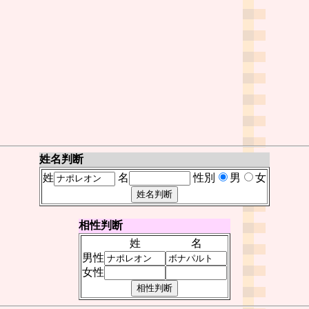
姓名判断
姓
名
性別
男
女
相性判断
姓
名
男性
女性