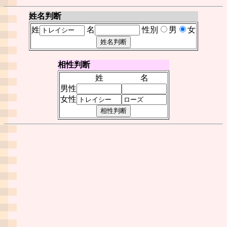
姓名判断
姓
名
性別
男
女
相性判断
姓
名
男性
女性