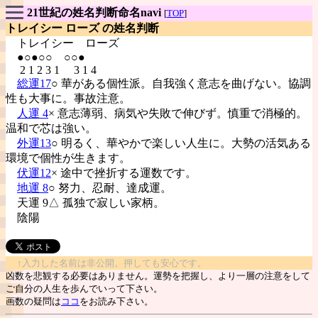
21世紀の姓名判断命名navi
[
TOP
]
トレイシー ローズ の姓名判断
トレイシー
ローズ
●○●○○ ○○●
2 1 2 3 1 3 1 4
総運17
○ 華がある個性派。自我強く意志を曲げない。協調
性も大事に。事故注意。
人運 4
× 意志薄弱、病気や失敗で伸びず。慎重で消極的。
温和で芯は強い。
外運13
○ 明るく、華やかで楽しい人生に。大勢の活気ある
環境で個性が生きます。
伏運12
× 途中で挫折する運数です。
地運 8
○ 努力、忍耐、達成運。
天運 9△ 孤独で寂しい家柄。
陰陽
↑入力した名前は非公開。押しても安心です。
凶数を悲観する必要はありません。運勢を把握し、より一層の注意をして
ご自分の人生を歩んでいって下さい。
画数の疑問は
ココ
をお読み下さい。