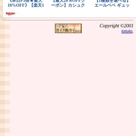
Copyright ©2001
tatuta
.