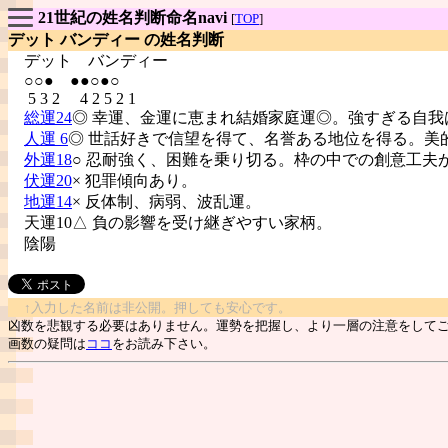
21世紀の姓名判断命名navi
[
TOP
]
デット バンディー の姓名判断
デット
バンディー
○○● ●●○●○
5 3 2 4 2 5 2 1
総運24
◎ 幸運、金運に恵まれ結婚家庭運◎。強すぎる自我
人運 6
◎ 世話好きで信望を得て、名誉ある地位を得る。美
外運18
○ 忍耐強く、困難を乗り切る。枠の中での創意工夫
伏運20
× 犯罪傾向あり。
地運14
× 反体制、病弱、波乱運。
天運10△ 負の影響を受け継ぎやすい家柄。
陰陽
↑入力した名前は非公開。押しても安心です。
凶数を悲観する必要はありません。運勢を把握し、より一層の注意をして
画数の疑問は
ココ
をお読み下さい。