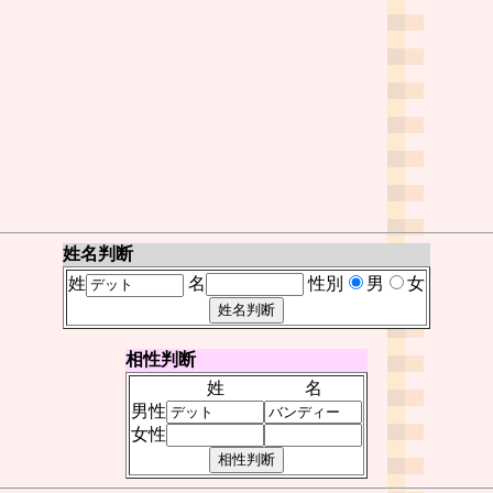
姓名判断
姓
名
性別
男
女
相性判断
姓
名
男性
女性