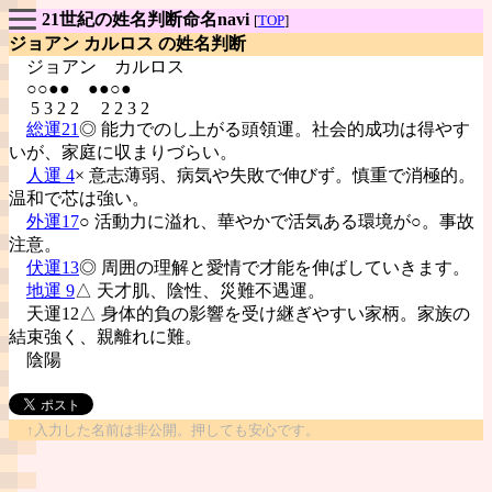
21世紀の姓名判断命名navi
[
TOP
]
ジョアン カルロス の姓名判断
ジョアン
カルロス
○○●● ●●○●
5 3 2 2 2 2 3 2
総運21
◎ 能力でのし上がる頭領運。社会的成功は得やす
いが、家庭に収まりづらい。
人運 4
× 意志薄弱、病気や失敗で伸びず。慎重で消極的。
温和で芯は強い。
外運17
○ 活動力に溢れ、華やかで活気ある環境が○。事故
注意。
伏運13
◎ 周囲の理解と愛情で才能を伸ばしていきます。
地運 9
△ 天才肌、陰性、災難不遇運。
天運12△ 身体的負の影響を受け継ぎやすい家柄。家族の
結束強く、親離れに難。
陰陽
↑入力した名前は非公開。押しても安心です。