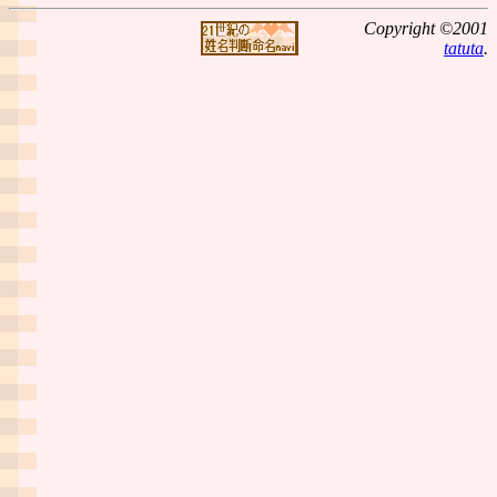
Copyright ©2001
tatuta
.