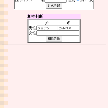
相性判断
姓
名
男性
女性