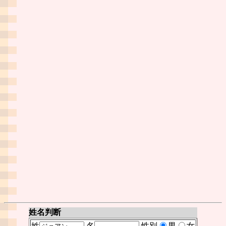
姓名判断
姓
名
性別
男
女