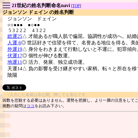
21世紀の姓名判断命名navi
[
TOP
]
ジョンソン ドェイン の姓名判断
ジョンソン
ドェイン
○○●●● ●○●●
5 3 2 2 2 4 3 2 2
総運25
△ 才能あるが職人肌で偏屈。協調性が成功へ。結婚
人運 6
◎ 世話好きで信望を得て、名誉ある地位を得る。美
外運19
△ 身分をわきまえて行動しないと不運に。犯罪傾向
伏運17
◎ 個性が伸びる数運。
地運11
◎ 活力、発展、独立成功運。
天運14△ 負の影響を受け継ぎやすい家柄。転々と所在を移
陰陽
↑入力した名前は非公開。押しても安心です。
凶数を悲観する必要はありません。運勢を把握し、より一層の注意をして
画数の疑問は
ココ
をお読み下さい。