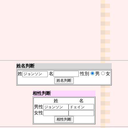
姓名判断
姓
名
性別
男
女
相性判断
姓
名
男性
女性