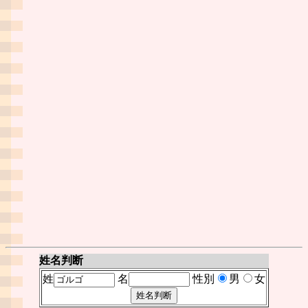
姓名判断
姓
名
性別
男
女