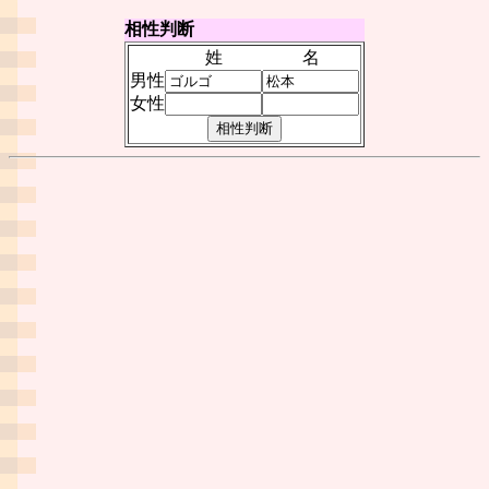
相性判断
姓
名
男性
女性