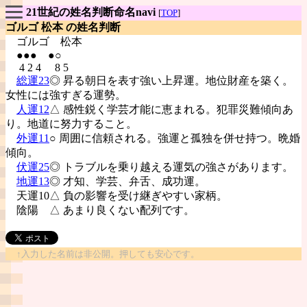
21世紀の姓名判断命名navi
[
TOP
]
ゴルゴ 松本 の姓名判断
ゴルゴ
松本
●●● ●○
4 2 4 8 5
総運23
◎ 昇る朝日を表す強い上昇運。地位財産を築く。
女性には強すぎる運勢。
人運12
△ 感性鋭く学芸才能に恵まれる。犯罪災難傾向あ
り。地道に努力すること。
外運11
○ 周囲に信頼される。強運と孤独を併せ持つ。晩婚
傾向。
伏運25
◎ トラブルを乗り越える運気の強さがあります。
地運13
◎ 才知、学芸、弁舌、成功運。
天運10△ 負の影響を受け継ぎやすい家柄。
陰陽
△ あまり良くない配列です。
↑入力した名前は非公開。押しても安心です。