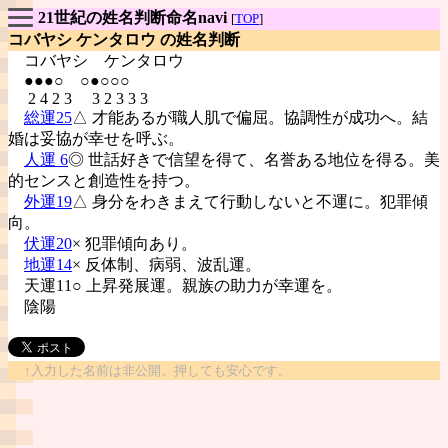
21世紀の姓名判断命名navi
[
TOP
]
コバヤシ ケンタロウ の姓名判断
コバヤシ
ケンタロウ
●●●○ ○●○○○
2 4 2 3 3 2 3 3 3
総運25
△ 才能あるが職人肌で偏屈。協調性が成功へ。結
婚は妥協が幸せを呼ぶ。
人運 6
◎ 世話好きで信望を得て、名誉ある地位を得る。美
的センスと創造性を持つ。
外運19
△ 身分をわきまえて行動しないと不運に。犯罪傾
向。
伏運20
× 犯罪傾向あり。
地運14
× 反体制、病弱、波乱運。
天運11○ 上昇発展運。親族の助力が幸運を。
陰陽
↑入力した名前は非公開。押しても安心です。