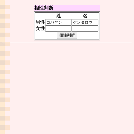
相性判断
姓
名
男性
女性