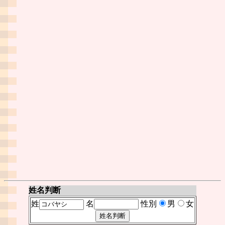
姓名判断
姓
名
性別
男
女