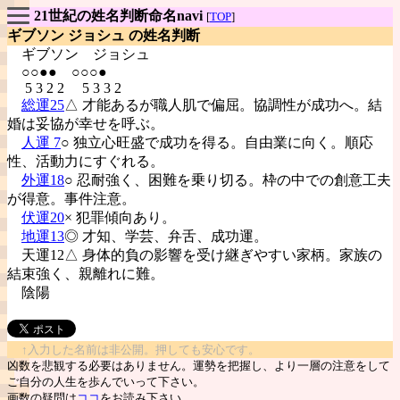
21世紀の姓名判断命名navi
[
TOP
]
ギブソン ジョシュ の姓名判断
ギブソン
ジョシュ
○○●● ○○○●
5 3 2 2 5 3 3 2
総運25
△ 才能あるが職人肌で偏屈。協調性が成功へ。結
婚は妥協が幸せを呼ぶ。
人運 7
○ 独立心旺盛で成功を得る。自由業に向く。順応
性、活動力にすぐれる。
外運18
○ 忍耐強く、困難を乗り切る。枠の中での創意工夫
が得意。事件注意。
伏運20
× 犯罪傾向あり。
地運13
◎ 才知、学芸、弁舌、成功運。
天運12△ 身体的負の影響を受け継ぎやすい家柄。家族の
結束強く、親離れに難。
陰陽
↑入力した名前は非公開。押しても安心です。
凶数を悲観する必要はありません。運勢を把握し、より一層の注意をして
ご自分の人生を歩んでいって下さい。
画数の疑問は
ココ
をお読み下さい。