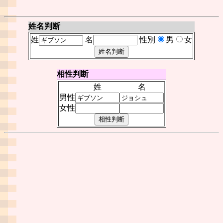
姓名判断
姓
名
性別
男
女
相性判断
姓
名
男性
女性