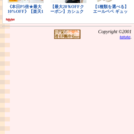
Copyright ©2001
tatuta
.