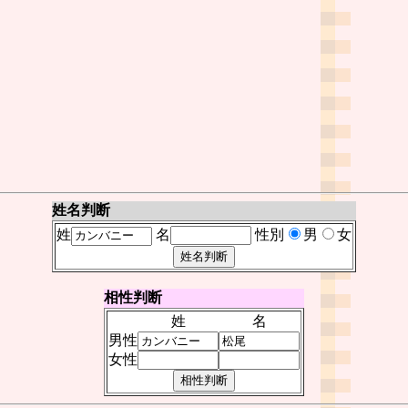
姓名判断
姓
名
性別
男
女
相性判断
姓
名
男性
女性