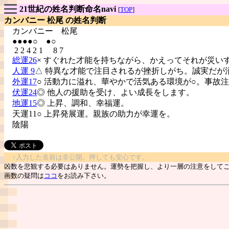
21世紀の姓名判断命名navi
[
TOP
]
カンバニー 松尾 の姓名判断
カンバニー
松尾
●●●●○ ●○
2 2 4 2 1 8 7
総運26
× すぐれた才能を持ちながら、かえってそれが災い
人運 9
△ 特異な才能で注目されるが挫折しがち。誠実だが
外運17
○ 活動力に溢れ、華やかで活気ある環境が○。事故
伏運24
◎ 他人の援助を受け、よい成長をします。
地運15
◎ 上昇、調和、幸福運。
天運11○ 上昇発展運。親族の助力が幸運を。
陰陽
↑入力した名前は非公開。押しても安心です。
凶数を悲観する必要はありません。運勢を把握し、より一層の注意をして
画数の疑問は
ココ
をお読み下さい。