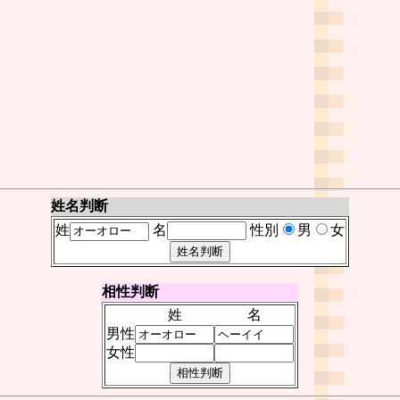
姓名判断
姓
名
性別
男
女
相性判断
姓
名
男性
女性