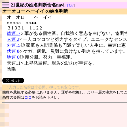
21世紀の姓名判断命名navi
[
TOP
]
オーオロー ヘーイイ の姓名判断
オーオロー
ヘーイイ
○○○○○ ○○●●
3 1 3 3 1 1 1 2 2
総運17
○ 華がある個性派。自我強く意志を曲げない。協調
人運 2
× 一人コツコツと努力するタイプ。ユニークなセン
外運15
◎ 家庭も人間関係も円満で楽しい人生に。幸運に恵
伏運 8
○ ケガ、病気、災難に負けない強さを持っています
地運 6
◎ 親分肌、努力、幸福運。
天運11○ 上昇発展運。親族の助力が幸運を。
陰陽
↑入力した名前は非公開。押しても安心です。
凶数を悲観する必要はありません。運勢を把握し、より一層の注意をして
画数の疑問は
ココ
をお読み下さい。