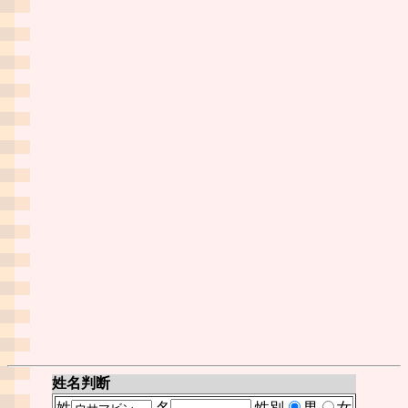
姓名判断
姓
名
性別
男
女