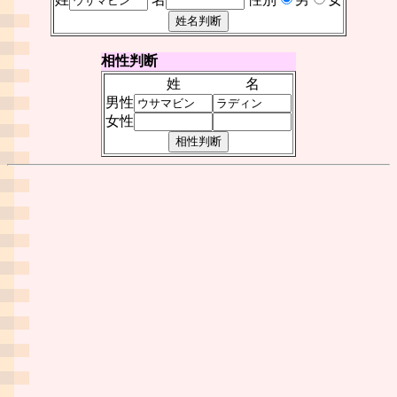
相性判断
姓
名
男性
女性