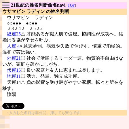
21世紀の姓名判断命名navi
[
TOP
]
ウサマビン ラディン の姓名判断
ウサマビン
ラディン
○○●●● ●○●●
3 3 2 4 2 2 5 2 2
総運25
△ 才能あるが職人肌で偏屈。協調性が成功へ。結
婚は妥協が幸せを呼ぶ。
人運 4
× 意志薄弱、病気や失敗で伸びず。慎重で消極的。
温和で芯は強い。
外運21
◎ 社会で活躍するリーダー運。物質的不自由はな
いが、家庭を疎かにしがち。
伏運15
◎ 良い家庭と友人に恵まれ成長します。
地運11
◎ 活力、発展、独立成功運。
天運14△ 負の影響を受け継ぎやすい家柄。転々と所在を
移す。
陰陽
↑入力した名前は非公開。押しても安心です。