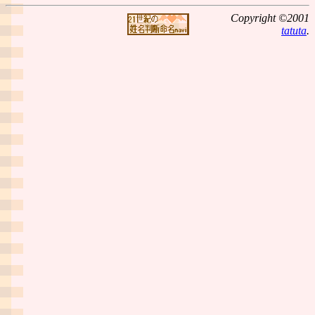
Copyright ©2001
tatuta
.