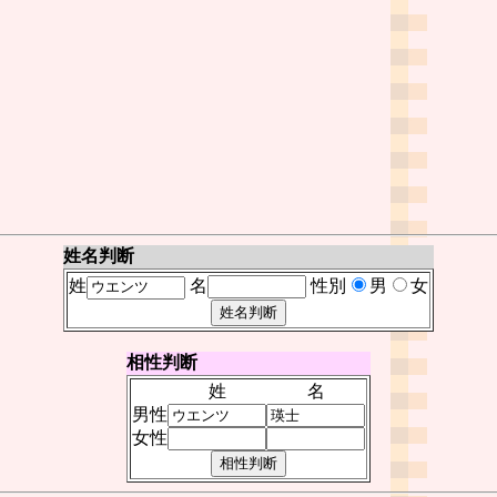
姓名判断
姓
名
性別
男
女
相性判断
姓
名
男性
女性