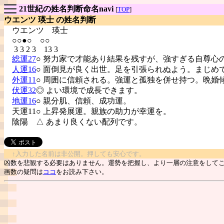
21世紀の姓名判断命名navi
[
TOP
]
ウエンツ 瑛士 の姓名判断
ウエンツ
瑛士
○○●○ ○○
3 3 2 3 13 3
総運27
○ 努力家で才能あり結果を残すが、強すぎる自尊心
人運16
○ 面倒見が良く出世。足を引張られぬよう。まじめ
外運11
○ 周囲に信頼される。強運と孤独を併せ持つ。晩婚
伏運32
◎ よい環境で成長できます。
地運16
○ 親分肌、信頼、成功運。
天運11○ 上昇発展運。親族の助力が幸運を。
陰陽
△ あまり良くない配列です。
↑入力した名前は非公開。押しても安心です。
凶数を悲観する必要はありません。運勢を把握し、より一層の注意をして
画数の疑問は
ココ
をお読み下さい。