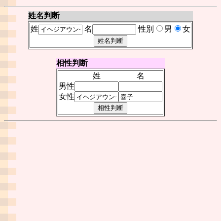
姓名判断
姓
名
性別
男
女
相性判断
姓
名
男性
女性