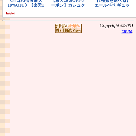
Copyright ©2001
tatuta
.