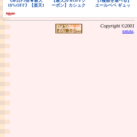
Copyright ©2001
tatuta
.