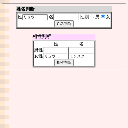
姓名判断
姓
名
性別
男
女
相性判断
姓
名
男性
女性