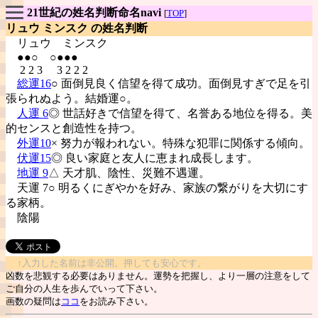
21世紀の姓名判断命名navi
[
TOP
]
リュウ ミンスク の姓名判断
リュウ
ミンスク
●●○ ○●●●
2 2 3 3 2 2 2
総運16
○ 面倒見良く信望を得て成功。面倒見すぎで足を引
張られぬよう。結婚運○。
人運 6
◎ 世話好きで信望を得て、名誉ある地位を得る。美
的センスと創造性を持つ。
外運10
× 努力が報われない。特殊な犯罪に関係する傾向。
伏運15
◎ 良い家庭と友人に恵まれ成長します。
地運 9
△ 天才肌、陰性、災難不遇運。
天運 7○ 明るくにぎやかを好み、家族の繋がりを大切にす
る家柄。
陰陽
↑入力した名前は非公開。押しても安心です。
凶数を悲観する必要はありません。運勢を把握し、より一層の注意をして
ご自分の人生を歩んでいって下さい。
画数の疑問は
ココ
をお読み下さい。