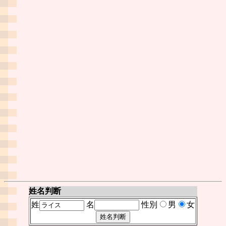
姓名判断
姓
名
性別
男
女