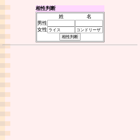
相性判断
姓
名
男性
女性