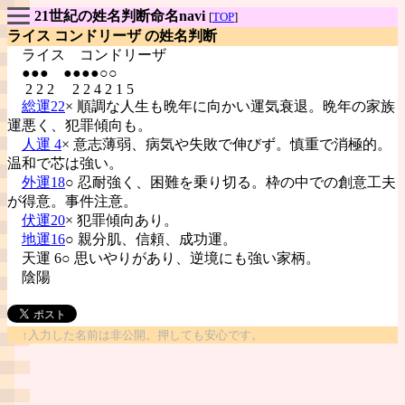
21世紀の姓名判断命名navi
[
TOP
]
ライス コンドリーザ の姓名判断
ライス
コンドリーザ
●●● ●●●●○○
2 2 2 2 2 4 2 1 5
総運22
× 順調な人生も晩年に向かい運気衰退。晩年の家族
運悪く、犯罪傾向も。
人運 4
× 意志薄弱、病気や失敗で伸びず。慎重で消極的。
温和で芯は強い。
外運18
○ 忍耐強く、困難を乗り切る。枠の中での創意工夫
が得意。事件注意。
伏運20
× 犯罪傾向あり。
地運16
○ 親分肌、信頼、成功運。
天運 6○ 思いやりがあり、逆境にも強い家柄。
陰陽
↑入力した名前は非公開。押しても安心です。