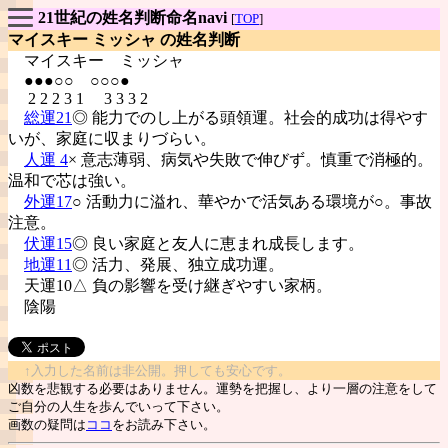
21世紀の姓名判断命名navi
[
TOP
]
マイスキー ミッシャ の姓名判断
マイスキー
ミッシャ
●●●○○ ○○○●
2 2 2 3 1 3 3 3 2
総運21
◎ 能力でのし上がる頭領運。社会的成功は得やす
いが、家庭に収まりづらい。
人運 4
× 意志薄弱、病気や失敗で伸びず。慎重で消極的。
温和で芯は強い。
外運17
○ 活動力に溢れ、華やかで活気ある環境が○。事故
注意。
伏運15
◎ 良い家庭と友人に恵まれ成長します。
地運11
◎ 活力、発展、独立成功運。
天運10△ 負の影響を受け継ぎやすい家柄。
陰陽
↑入力した名前は非公開。押しても安心です。
凶数を悲観する必要はありません。運勢を把握し、より一層の注意をして
ご自分の人生を歩んでいって下さい。
画数の疑問は
ココ
をお読み下さい。