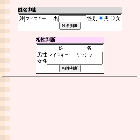
姓名判断
姓
名
性別
男
女
相性判断
姓
名
男性
女性