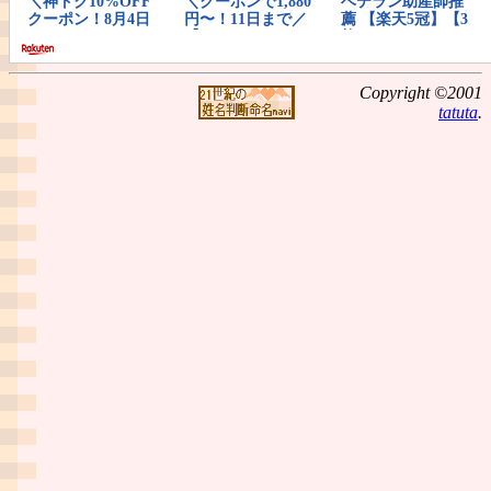
Copyright ©2001
tatuta
.