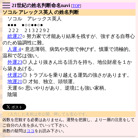
21世紀の姓名判断命名navi
[
TOP
]
ソコル アレックス英人 の姓名判断
ソコル
アレックス英人
●●● ●○○●●○●
2 2 2 2 1 3 2 2 9 2
総運27
○ 努力家で才能あり結果を残すが、強すぎる自尊心
のため協調性に難。
人運 4
× 意志薄弱、病気や失敗で伸びず。慎重で消極的。
温和で芯は強い。
外運23
◎ 人より抜きん出る活力を持ち、地位財産を１か
ら築きあげる。
伏運25
◎ トラブルを乗り越える運気の強さがあります。
地運21
◎ 才知、独立、頭領運。
天運 6○ 思いやりがあり、逆境にも強い家柄。
陰陽
↑入力した名前は非公開。押しても安心です。
凶数を悲観する必要はありません。運勢を把握し、より一層の注意をして
ご自分の人生を歩んでいって下さい。
画数の疑問は
ココ
をお読み下さい。