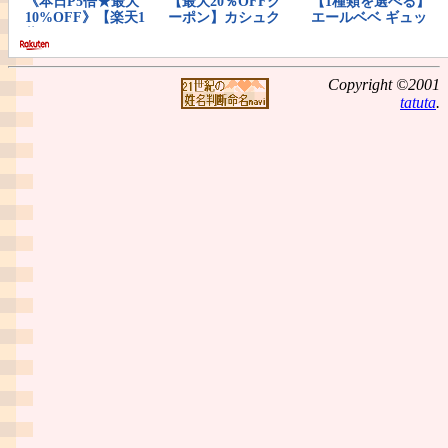
Copyright ©2001
tatuta
.