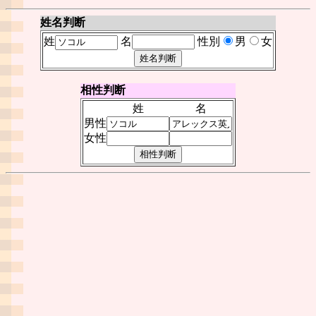
姓名判断
姓
名
性別
男
女
相性判断
姓
名
男性
女性